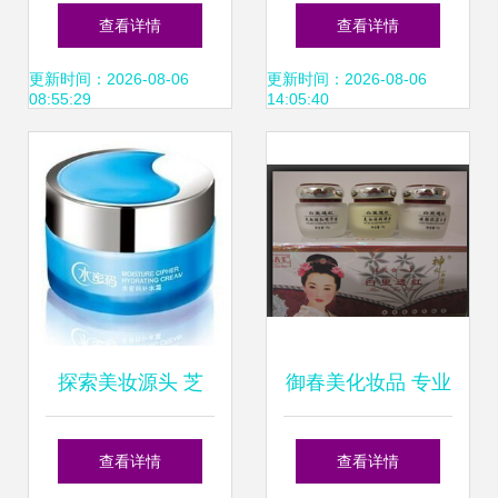
乳 多效合一，开辟
方位解析 费用、优
查看详情
查看详情
年青市场新思路
势与加盟条件一览
更新时间：2026-08-06
更新时间：2026-08-06
08:55:29
14:05:40
探索美妆源头 芝
御春美化妆品 专业
蔓、姿语、资美惠
批发正品套装，开
查看详情
查看详情